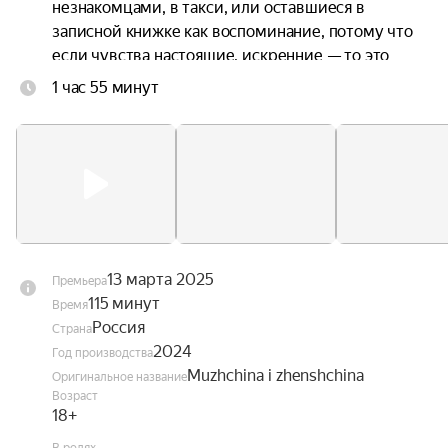
незнакомцами, в такси, или оставшиеся в 
записной книжке как воспоминание, потому что 
если чувства настоящие, искренние — то это 
навсегда. Моменты странных встреч и горьких 
1 час 55 минут
расставаний, в которых можно увидеть что-то 
знакомое.

Любые чувства между людьми — неповторимы. 
Но их химию почувствует каждый, кто хоть 
однажды влюблялся или уходил.
13 марта 2025
Премьера
115 минут
Время
Россия
Страна
2024
Год производства
Muzhchina i zhenshchina
Оригинальное название
Возраст
18+