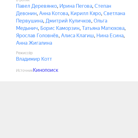
В ролях
Павел Деревянко
,
Ирина Пегова
,
Степан
Девонин
,
Анна Котова
,
Кирилл Кяро
,
Светлана
Первушина
,
Дмитрий Куличков
,
Ольга
Медынич
,
Борис Каморзин
,
Татьяна Матюхова
,
Ярослав Головнёв
,
Алиса Клагиш
,
Нина Есина
,
Анна Жигалина
Режиссёр
Владимир Котт
Кинопоиск
Источник