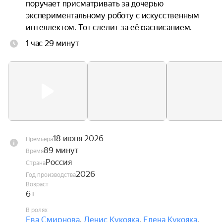
поручает присматривать за дочерью 
экспериментальному роботу с искусственным 
интеллектом. Тот следит за её расписанием, 
запрещает сладкое и контролирует каждый шаг. 
1 час 29 минут
Вместе с другом Никитой Злата разрабатывает 
план, как вернуть себе свободу, но ситуация 
выходит из-под контроля.
18 июня 2026
Премьера
89 минут
Время
Россия
Страна
2026
Год производства
Возраст
6+
В ролях
Ева Смирнова
,
Денис Кукояка
,
Елена Кукояка
,