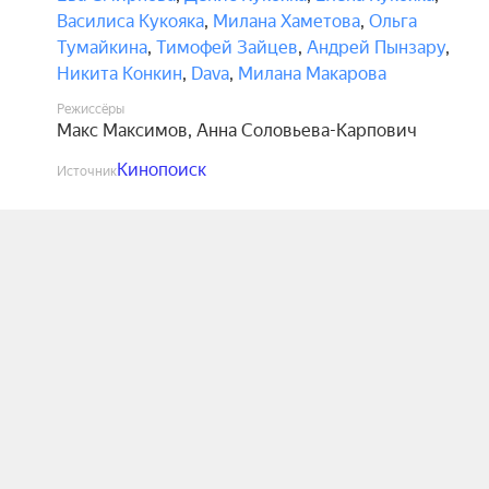
Василиса Кукояка
,
Милана Хаметова
,
Ольга
Тумайкина
,
Тимофей Зайцев
,
Андрей Пынзару
,
Никита Конкин
,
Dava
,
Милана Макарова
Режиссёры
Макс Максимов
,
Анна Соловьева-Карпович
Кинопоиск
Источник