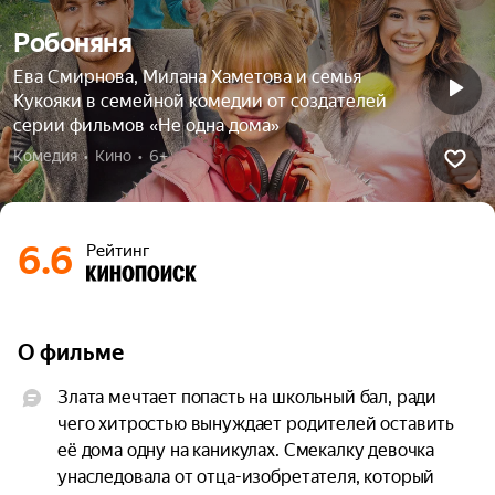
Робоняня
Ева Смирнова, Милана Хаметова и семья
Кукояки в семейной комедии от создателей
серии фильмов «Не одна дома»
Комедия  •  Кино  •  6+
6.6
Рейтинг
О фильме
Злата мечтает попасть на школьный бал, ради 
чего хитростью вынуждает родителей оставить 
её дома одну на каникулах. Смекалку девочка 
унаследовала от отца-изобретателя, который 