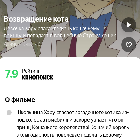
Возвращение кота
Девочка Хару спасает жизнь кошачьему
принцу и попадает в волшебную Страну кошек
Аниме  •  Кино  •  6+
7.9
Рейтинг
О фильме
Школьница Хару спасает загадочного котика из-
под колёс автомобиля и вскоре узнаёт, что он 
принц Кошачьего королевства! Кошачий король 
в благодарность повелевает сделать девочку 