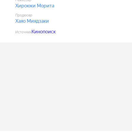
Режиссёр
Хироюки Морита
Продюсер
Хаяо Миядзаки
Кинопоиск
Источник