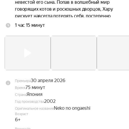
невестой его сына. Попав в волшебный мир 
говорящих котов и роскошных дворцов, Хару 
рискует навсегда потерять себя, постепенно 
превращаясь в кошку. С помощью 
1 час 15 минут
харизматичного кота Барона и его союзников ей 
предстоит опасное приключение, чтобы 
вернуться домой.
30 апреля 2026
Премьера
75 минут
Время
Япония
Страна
2002
Год производства
Neko no ongaeshi
Оригинальное название
Возраст
6+