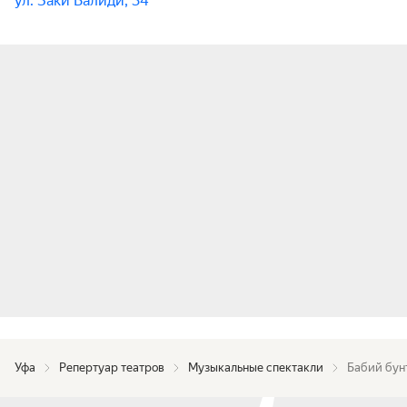
ул. Заки Валиди, 34
Уфа
Репертуар театров
Музыкальные спектакли
Бабий бун