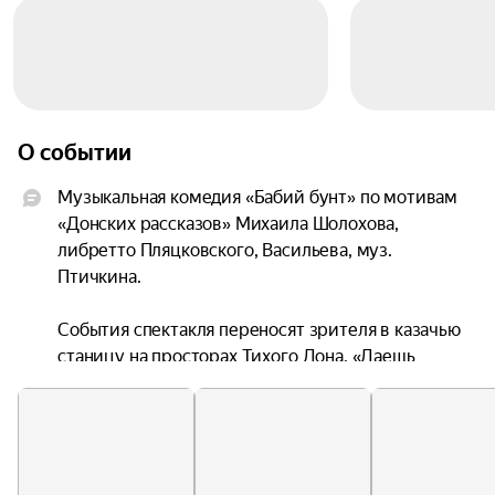
О событии
Музыкальная комедия «Бабий бунт» по мотивам 
«Донских рассказов» Михаила Шолохова, 
либретто Пляцковского, Васильева, муз. 
Птичкина.

События спектакля переносят зрителя в казачью 
станицу на просторах Тихого Дона. «Даешь 
равноправенство!» — написано на транспаранте 
взбунтовавшегося женского населения хутора, 
не желающего боле терять время на споры, а, 
собрав вещи, ушедшего за Дон. Не раз 
бывавшие на поле брани казаки, оказались 