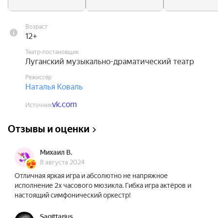
безоружными и беспомощными перед 
...собственными женами...
Возраст
12+
Театр-постановщик
Луганский музыкально-драматический театр
Режиссёр
Наталья Коваль
vk.com
Источник
Отзывы и оценки
Михаил В.
8 августа 2024
Отличная яркая игра и абсолютно не напряжное
исполнение 2х часового мюзикла. Гибка игра актёров и
настоящий симфонический оркестр!
Sagittarius