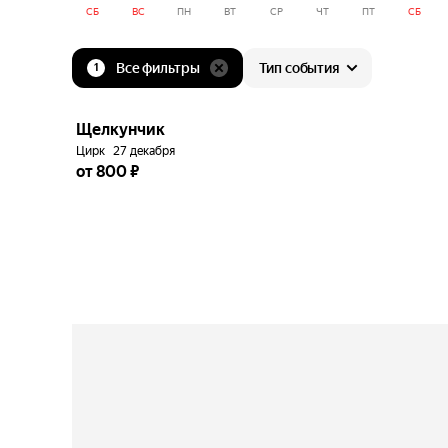
СБ
ВС
ПН
ВТ
СР
ЧТ
ПТ
СБ
Все фильтры
Тип события
1
до
5%
Щелкунчик
Цирк
27 декабря
от 800 ₽