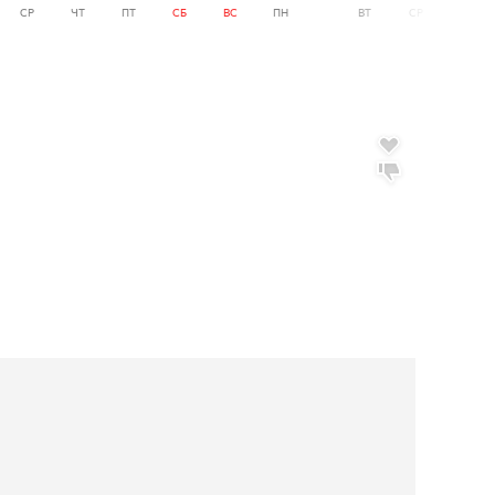
СР
ЧТ
ПТ
СБ
ВС
ПН
ВТ
СР
ЧТ