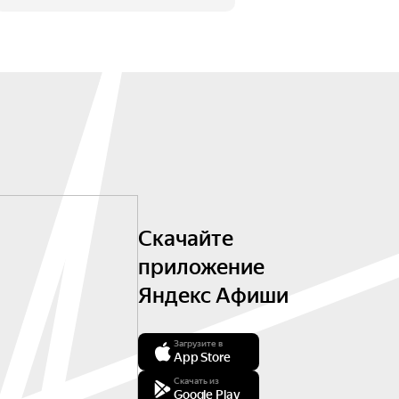
Скачайте
приложение
Яндекс Афиши
Загрузите в
App Store
Скачать из
Google Play