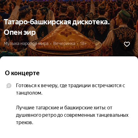
Татаро-башкирская дискотека.
Опен эир
Музыка народов мира  •  Вечеринка  •  18+
О концерте
Готовься к вечеру, где традиции встречаются с 
танцполом.

Лучшие татарские и башкирские хиты: от 
душевного ретро до современных танцевальных 
треков.

Атмосфера, которую ты не спутаешь: чак-чак, 