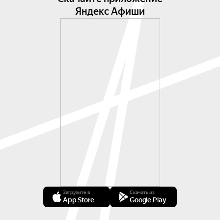
Яндекс Афиши
Загрузите в
Скачать из
App Store
Google Play