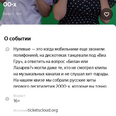
00-х
Квиз  •  16+
О событии
Нулевые — это когда мобильники еще звонили 
полифонией, на дискотеках танцевали под «Виа 
Гру», а ответить на вопрос «Билан или 
Лазарев?» могли даже те, кто не смотрел клипы 
на музыкальных каналах и не слушал хит-парады. 
На нашем квизе мы собрали русские хиты 
первого десятилетия 2000-х, которые вы точно 
помните, даже если вам кажется, что это было 
Возраст
так давно!
16+
ticketscloud.org
Источник