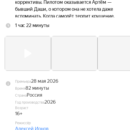
коррективы. Пилотом оказывается Артём — 
бывший Даши, о котором она не хотела даже 
вспоминать. Когда самолёт терпит крушение, 
троим приходится прыгать без подготовки. 
1 час 22 минуты
Стропы путаются. Они чудом остаются в живых 
— но оказываются подвешены над горной 
пропастью посреди бушующих лесных пожаров. 
Даша оказывается между двумя мужчинами, с 
каждым из которых связана её жизнь. Один — 
настоящее. Другой — незажившее прошлое.
28 мая 2026
Премьера
82 минуты
Время
Россия
Страна
2026
Год производства
Возраст
16+
Режиссёр
Алексей Ионов