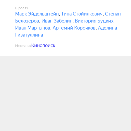
В ролях
Марк Эйдельштейн
,
Тина Стойилкович
,
Степан
Белозеров
,
Иван Забелин
,
Виктория Буцких
,
Иван Мартынов
,
Артемий Корочков
,
Аделина
Гизатуллина
Кинопоиск
Источник