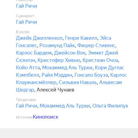
Режиссёр
Гай Ричи
Сценарист
Гай Ричи
В ролях
Джейк Джилленхол
,
Генри Кавилл
,
Эйса
Гонсалес
,
Розамунд Пайк
,
Фишер Стивенс
,
Карлос Бардем
,
Джейсон Вон
,
Эммет Джей
Скэнлэн
,
Кристофер Хивью
,
Кристиан Очоа
,
Койо Атта
,
Мохаммед Аль Турки
,
Кори Дуглас
Кэмпбелл
,
Райя Мэддин
,
Гонсало Боуза
,
Карлос
Клаумансмёллер
,
Сильвия Наваль
,
Альвесам
Шидгар
,
Алексей Чунаев
Продюсеры
Гай Ричи
,
Мохаммед Аль Турки
,
Ольга Филипук
Кинопоиск
Источник