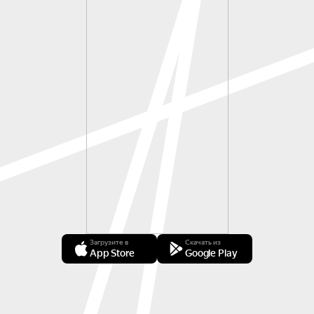
Загрузите в
Скачать из
App Store
Google Play