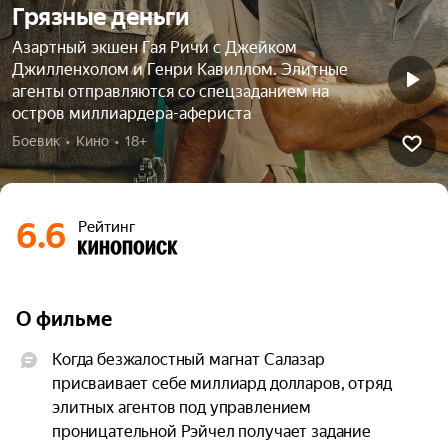
Грязные деньги
Азартный экшен Гая Ричи с Джейком
Джилленхолом и Генри Кавиллом. Элитные
агенты отправляются со спецзаданием на
остров миллиардера-афериста
Боевик  •  Кино  •  18+
6.6
Рейтинг
О фильме
Когда безжалостный магнат Салазар 
присваивает себе миллиард долларов, отряд 
элитных агентов под управлением 
проницательной Рэйчел получает задание 