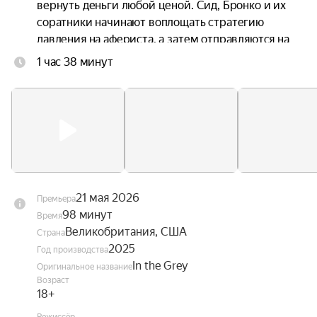
вернуть деньги любой ценой. Сид, Бронко и их 
соратники начинают воплощать стратегию 
давления на афериста, а затем отправляются на 
остров Салазара, где проявляют все свои навыки 
1 час 38 минут
обращения с оружием и взрывчаткой. Однако 
внезапно ситуация выходит из-под контроля.
21 мая 2026
Премьера
98 минут
Время
Великобритания, США
Страна
2025
Год производства
In the Grey
Оригинальное название
Возраст
18+