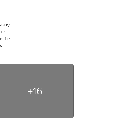
аяву 
то 
, без 
а 
+16