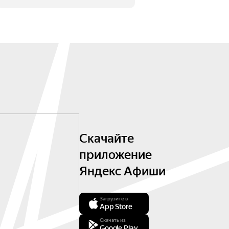
Скачайте
приложение
Яндекс Афиши
Загрузите в
App Store
Скачать из
Google Play