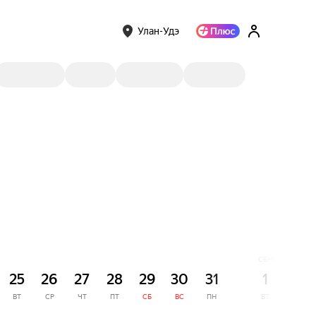
Улан-Удэ
СЕНТЯБРЬ
25
26
27
28
29
30
31
1
2
ВТ
СР
ЧТ
ПТ
СБ
ВС
ПН
ВТ
СР