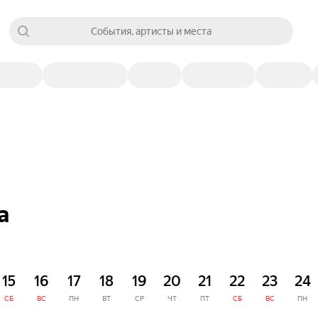
События, артисты и места
а
15
16
17
18
19
20
21
22
23
24
СБ
ВС
ПН
ВТ
СР
ЧТ
ПТ
СБ
ВС
ПН