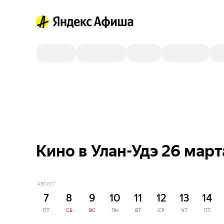
Кино в Улан-Удэ 26 март
АВГУСТ
7
8
9
10
11
12
13
14
ПТ
СБ
ВС
ПН
ВТ
СР
ЧТ
ПТ