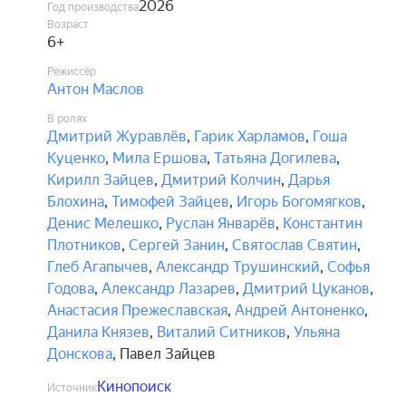
2026
Год производства
Возраст
6+
Режиссёр
Антон Маслов
В ролях
Дмитрий Журавлёв
,
Гарик Харламов
,
Гоша
Куценко
,
Мила Ершова
,
Татьяна Догилева
,
Кирилл Зайцев
,
Дмитрий Колчин
,
Дарья
Блохина
,
Тимофей Зайцев
,
Игорь Богомягков
,
Денис Мелешко
,
Руслан Январёв
,
Константин
Плотников
,
Сергей Занин
,
Святослав Святин
,
Глеб Агапычев
,
Александр Трушинский
,
Софья
Годова
,
Александр Лазарев
,
Дмитрий Цуканов
,
Анастасия Прежеславская
,
Андрей Антоненко
,
Данила Князев
,
Виталий Ситников
,
Ульяна
Донскова
,
Павел Зайцев
Кинопоиск
Источник