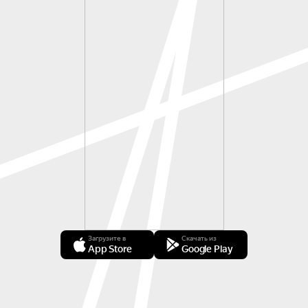
Загрузите в
Скачать из
App Store
Google Play