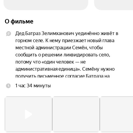
О фильме
Дед Батраз Зелимханович уединённо живёт в 
горном селе. К нему приезжает новый глава 
местной администрации Семён, чтобы 
сообщить о решении ликвидировать село, 
потому что «один человек — не 
административная единица». Семёну нужно 
получить письменное согласие Батраза на 
переезд в город, но дед никуда уезжать не 
1 час 34 минуты
собирается. В газете он видит заметку об 
альпийских поселениях, привлекающих 
миллионы туристов, и решает превратить своё 
в экодеревню. Чтобы справиться с этой задачей, 
ему нужна помощь сына и внуков, которым 
очень непросто вырваться из городской жизни.