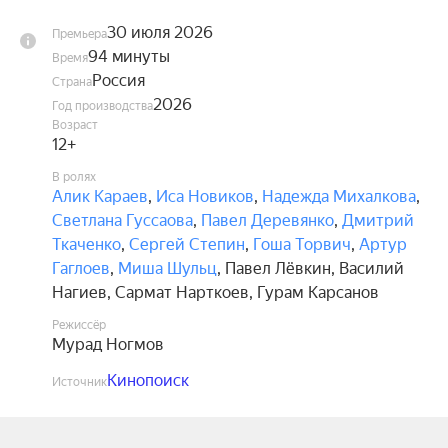
30 июля 2026
Премьера
94 минуты
Время
Россия
Страна
2026
Год производства
Возраст
12+
В ролях
Алик Караев
,
Иса Новиков
,
Надежда Михалкова
,
Светлана Гуссаова
,
Павел Деревянко
,
Дмитрий
Ткаченко
,
Сергей Степин
,
Гоша Торвич
,
Артур
Гаглоев
,
Миша Шульц
,
Павел Лёвкин
,
Василий
Нагиев
,
Сармат Нарткоев
,
Гурам Карсанов
Режиссёр
Мурад Ногмов
Кинопоиск
Источник