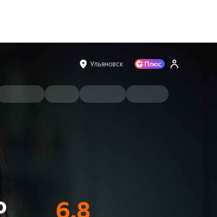
Ульяновск
о
6.8