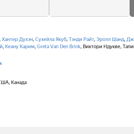
,
Хантер Духэн
,
Сухейла Якуб
,
Тэнди Райт
,
Эролл Шанд
,
Дж
й
,
Кеану Карим
,
Greta Van Den Brink
,
Виктори Ндукве
,
Тапи
к
США, Канада