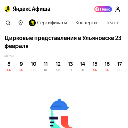
Сертификаты
Концерты
Театр
Цирковые представления в Ульяновске 23
февраля
АВГУСТ
8
9
10
11
12
13
14
15
16
17
СБ
ВС
ПН
ВТ
СР
ЧТ
ПТ
СБ
ВС
ПН