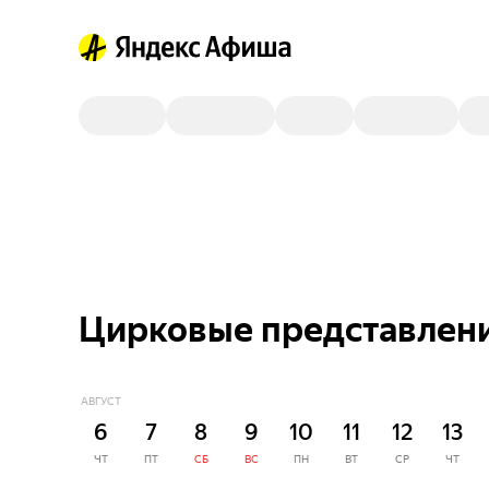
Цирковые представления
АВГУСТ
6
7
8
9
10
11
12
13
ЧТ
ПТ
СБ
ВС
ПН
ВТ
СР
ЧТ