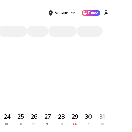
Ульяновск
СЕНТЯ
24
25
26
27
28
29
30
31
1
ПН
ВТ
СР
ЧТ
ПТ
СБ
ВС
ПН
ВТ