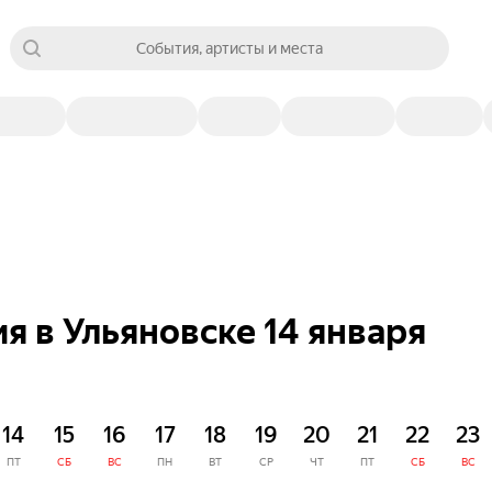
События, артисты и места
 в Ульяновске 14 января
14
15
16
17
18
19
20
21
22
23
ПТ
СБ
ВС
ПН
ВТ
СР
ЧТ
ПТ
СБ
ВС