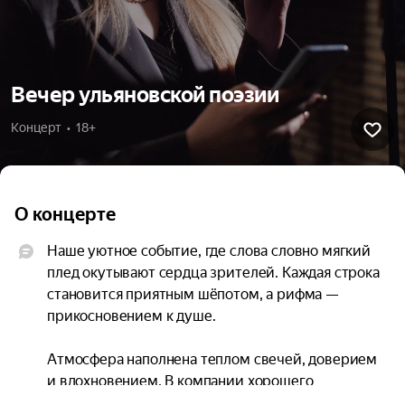
Вечер ульяновской поэзии
Концерт  •  18+
О концерте
Наше уютное событие, где слова словно мягкий 
плед окутывают сердца зрителей. Каждая строка 
становится приятным шёпотом, а рифма — 
прикосновением к душе.

Атмосфера наполнена теплом свечей, доверием 
и вдохновением. В компании хорошего 
крафтового пива и искренних поэтов можно 