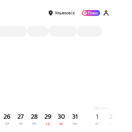
Ульяновск
СЕНТЯБРЬ
26
27
28
29
30
31
1
2
3
СР
ЧТ
ПТ
СБ
ВС
ПН
ВТ
СР
ЧТ