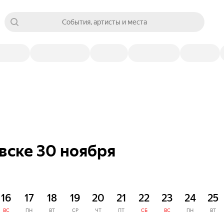
События, артисты и места
вске 30 ноября
16
17
18
19
20
21
22
23
24
25
ВС
ПН
ВТ
СР
ЧТ
ПТ
СБ
ВС
ПН
ВТ