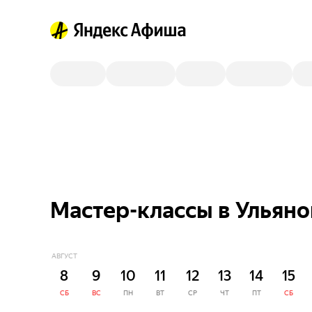
Мастер-классы в Ульяно
АВГУСТ
8
9
10
11
12
13
14
15
СБ
ВС
ПН
ВТ
СР
ЧТ
ПТ
СБ