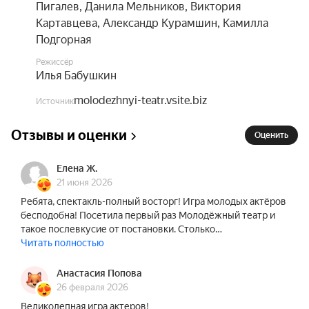
Пигалев
,
Данила Мельников
,
Виктория
Картавцева
,
Александр Курамшин
,
Камилла
Подгорная
Режиссёр
Илья Бабушкин
molodezhnyi-teatr.vsite.biz
Источник
Отзывы и оценки
Оценить
Елена Ж.
21 июня 2026
Ребята, спектакль-полный восторг! Игра молодых актёров
бесподобна! Посетила первый раз Молодёжный театр и
такое послевкусие от постановки. Столько…
Читать полностью
Анастасия Попова
26 февраля 2026
Великолепная игра актеров!