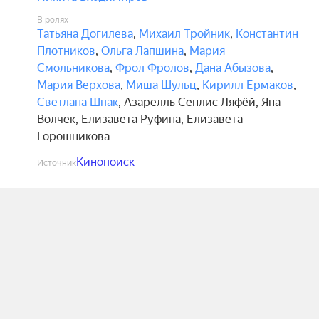
В ролях
Татьяна Догилева
,
Михаил Тройник
,
Константин
Плотников
,
Ольга Лапшина
,
Мария
Смольникова
,
Фрол Фролов
,
Дана Абызова
,
Мария Верхова
,
Миша Шульц
,
Кирилл Ермаков
,
Светлана Шпак
,
Азарелль Сенлис Ляфёй
,
Яна
Волчек
,
Елизавета Руфина
,
Елизавета
Горошникова
Кинопоиск
Источник