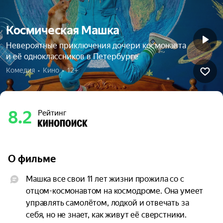
Космическая Машка
Невероятные приключения дочери космонавта
и её одноклассников в Петербурге
Комедия  •  Кино  •  12+
8.2
Рейтинг
О фильме
Машка все свои 11 лет жизни прожила со с 
отцом-космонавтом на космодроме. Она умеет 
управлять самолётом, лодкой и отвечать за 
себя, но не знает, как живут её сверстники. 