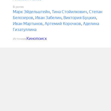
В ролях
Марк Эйдельштейн
,
Тина Стойилкович
,
Степан
Белозеров
,
Иван Забелин
,
Виктория Буцких
,
Иван Мартынов
,
Артемий Корочков
,
Аделина
Гизатуллина
Кинопоиск
Источник