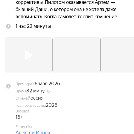
коррективы. Пилотом оказывается Артём — 
бывший Даши, о котором она не хотела даже 
вспоминать. Когда самолёт терпит крушение, 
троим приходится прыгать без подготовки. 
1 час 22 минуты
Стропы путаются. Они чудом остаются в живых 
— но оказываются подвешены над горной 
пропастью посреди бушующих лесных пожаров. 
Даша оказывается между двумя мужчинами, с 
каждым из которых связана её жизнь. Один — 
настоящее. Другой — незажившее прошлое.
28 мая 2026
Премьера
82 минуты
Время
Россия
Страна
2026
Год производства
Возраст
16+
Режиссёр
Алексей Ионов