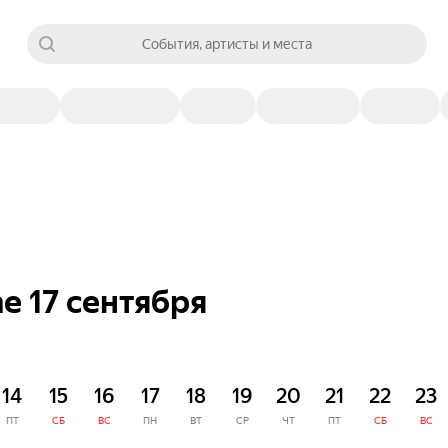
События, артисты и места
е 17 сентября
14
15
16
17
18
19
20
21
22
23
ПТ
СБ
ВС
ПН
ВТ
СР
ЧТ
ПТ
СБ
ВС