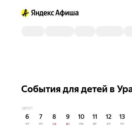
События для детей в Ура
АВГУСТ
6
7
8
9
10
11
12
13
ЧТ
ПТ
СБ
ВС
ПН
ВТ
СР
ЧТ