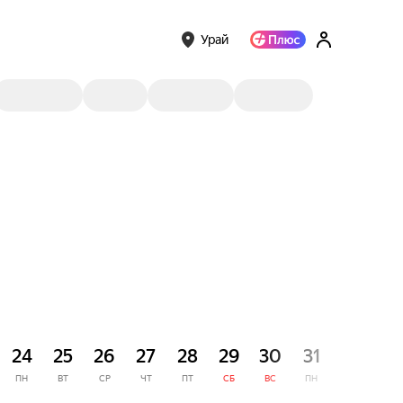
Урай
СЕНТЯ
24
25
26
27
28
29
30
31
1
ПН
ВТ
СР
ЧТ
ПТ
СБ
ВС
ПН
ВТ