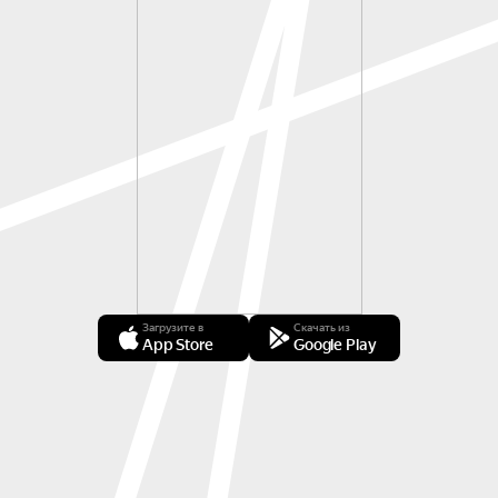
Загрузите в
Скачать из
App Store
Google Play