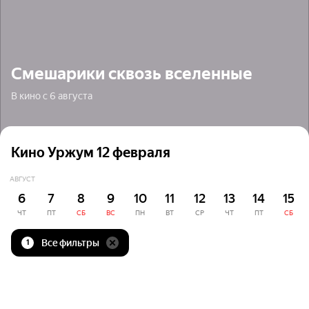
Смешарики сквозь вселенные
В кино с 6 августа
Кино Уржум 12 февраля
АВГУСТ
6
7
8
9
10
11
12
13
14
15
ЧТ
ПТ
СБ
ВС
ПН
ВТ
СР
ЧТ
ПТ
СБ
Все фильтры
1