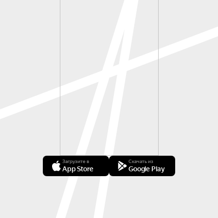
Загрузите в
Скачать из
App Store
Google Play