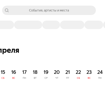
События, артисты и места
апреля
15
16
17
18
19
20
21
22
23
24
СБ
ВС
ПН
ВТ
СР
ЧТ
ПТ
СБ
ВС
ПН