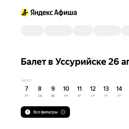
Балет в Уссурийске 26 
АВГУСТ
7
8
9
10
11
12
13
14
ПТ
СБ
ВС
ПН
ВТ
СР
ЧТ
ПТ
Все фильтры
1