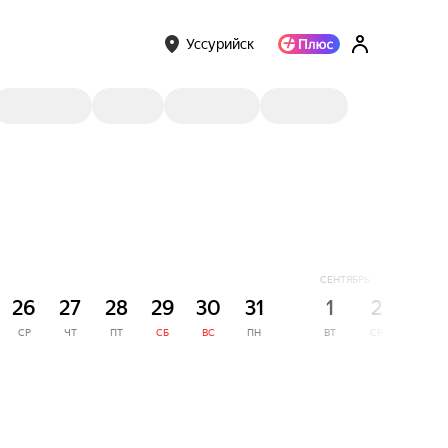
Уссурийск
СЕНТЯБРЬ
26
27
28
29
30
31
1
2
3
СР
ЧТ
ПТ
СБ
ВС
ПН
ВТ
СР
ЧТ