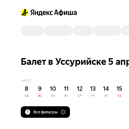
Балет в Уссурийске 5 ап
АВГУСТ
8
9
10
11
12
13
14
15
СБ
ВС
ПН
ВТ
СР
ЧТ
ПТ
СБ
Все фильтры
1