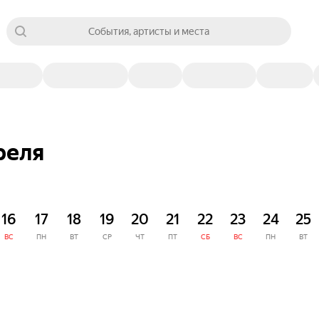
События, артисты и места
реля
16
17
18
19
20
21
22
23
24
25
ВС
ПН
ВТ
СР
ЧТ
ПТ
СБ
ВС
ПН
ВТ