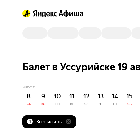
Балет в Уссурийске 19 а
АВГУСТ
8
9
10
11
12
13
14
15
СБ
ВС
ПН
ВТ
СР
ЧТ
ПТ
СБ
Все фильтры
1