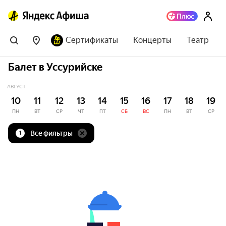
Сертификаты
Концерты
Театр
Балет в Уссурийске
АВГУСТ
10
11
12
13
14
15
16
17
18
19
ПН
ВТ
СР
ЧТ
ПТ
СБ
ВС
ПН
ВТ
СР
Все фильтры
1