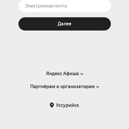
Далее
Яндекс Афиша
Партнёрам и организаторам
Справка
Пользовательское соглашение
Партнёрам и организаторам мероприятий
Уссурийск
Подарочные сертификаты
Билетная система Яндекс Билеты
Возврат билетов
Корпоративным клиентам
Участие в исследованиях