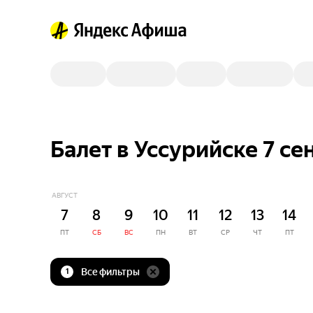
Балет в Уссурийске 7 се
АВГУСТ
7
8
9
10
11
12
13
14
ПТ
СБ
ВС
ПН
ВТ
СР
ЧТ
ПТ
Все фильтры
1