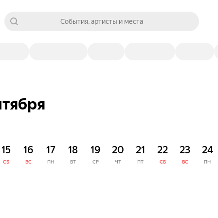
События, артисты и места
нтября
15
16
17
18
19
20
21
22
23
24
СБ
ВС
ПН
ВТ
СР
ЧТ
ПТ
СБ
ВС
ПН