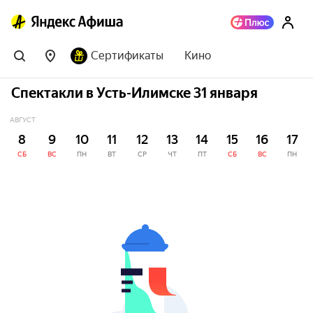
Сертификаты
Кино
Спектакли в Усть-Илимске 31 января
АВГУСТ
8
9
10
11
12
13
14
15
16
17
СБ
ВС
ПН
ВТ
СР
ЧТ
ПТ
СБ
ВС
ПН