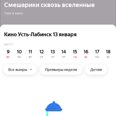
Смешарики сквозь вселенные
Уже в кино
Кино Усть-Лабинск 13 января
АВГУСТ
9
10
11
12
13
14
15
16
17
18
ВС
ПН
ВТ
СР
ЧТ
ПТ
СБ
ВС
ПН
ВТ
Все жанры
Премьеры недели
Детям