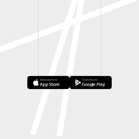
Загрузите в
Скачать из
App Store
Google Play