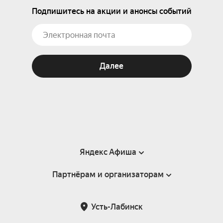
Подпишитесь на акции и анонсы событий
Далее
Яндекс Афиша
Партнёрам и организаторам
Справка
Пользовательское соглашение
Партнёрам и организаторам мероприятий
Усть-Лабинск
Подарочные сертификаты
Билетная система Яндекс Билеты