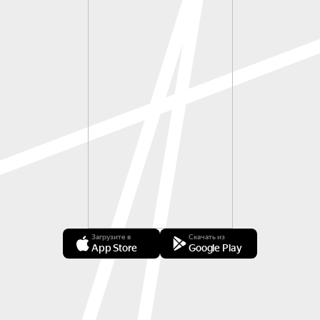
Загрузите в
Скачать из
App Store
Google Play