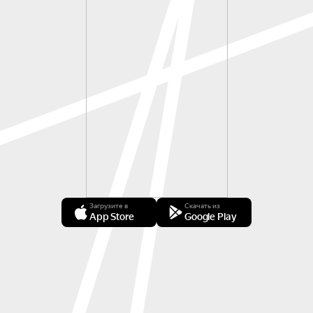
Загрузите в
Скачать из
App Store
Google Play