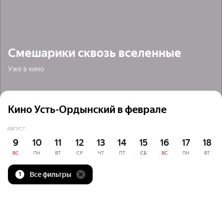
Смешарики сквозь вселенные
Уже в кино
Кино Усть-Ордынский в феврале
АВГУСТ
9
10
11
12
13
14
15
16
17
18
ВС
ПН
ВТ
СР
ЧТ
ПТ
СБ
ВС
ПН
ВТ
Все фильтры
1