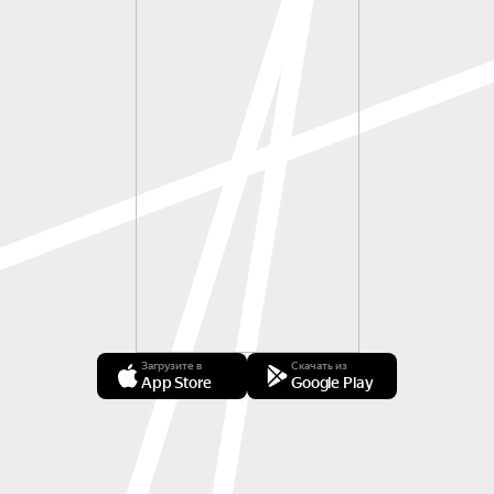
Загрузите в
Скачать из
App Store
Google Play