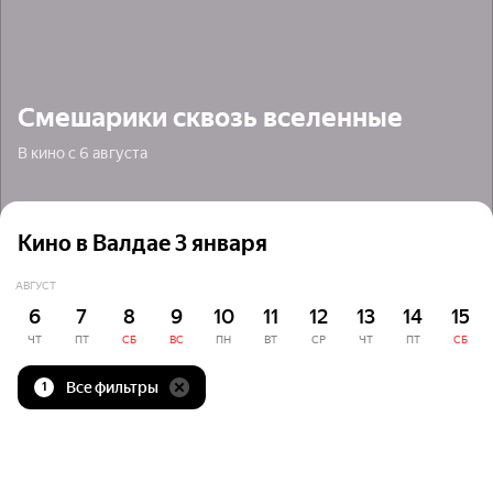
Смешарики сквозь вселенные
В кино с 6 августа
Кино в Валдае 3 января
АВГУСТ
6
7
8
9
10
11
12
13
14
15
ЧТ
ПТ
СБ
ВС
ПН
ВТ
СР
ЧТ
ПТ
СБ
Все фильтры
1