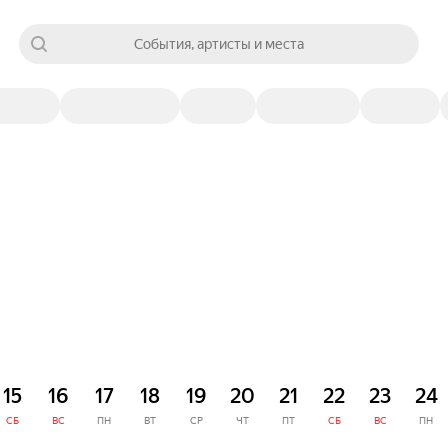
События, артисты и места
15
16
17
18
19
20
21
22
23
24
СБ
ВС
ПН
ВТ
СР
ЧТ
ПТ
СБ
ВС
ПН