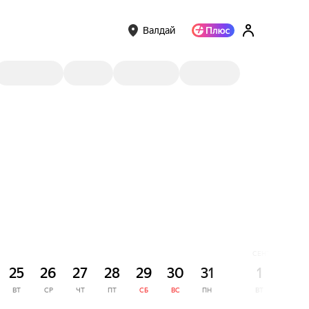
Валдай
СЕНТЯБРЬ
25
26
27
28
29
30
31
1
2
ВТ
СР
ЧТ
ПТ
СБ
ВС
ПН
ВТ
СР