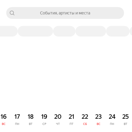
События, артисты и места
16
17
18
19
20
21
22
23
24
25
ВС
ПН
ВТ
СР
ЧТ
ПТ
СБ
ВС
ПН
ВТ