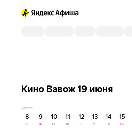
Кино Вавож 19 июня
АВГУСТ
8
9
10
11
12
13
14
15
СБ
ВС
ПН
ВТ
СР
ЧТ
ПТ
СБ