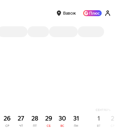
Вавож
СЕНТЯБРЬ
26
27
28
29
30
31
1
2
3
СР
ЧТ
ПТ
СБ
ВС
ПН
ВТ
СР
ЧТ