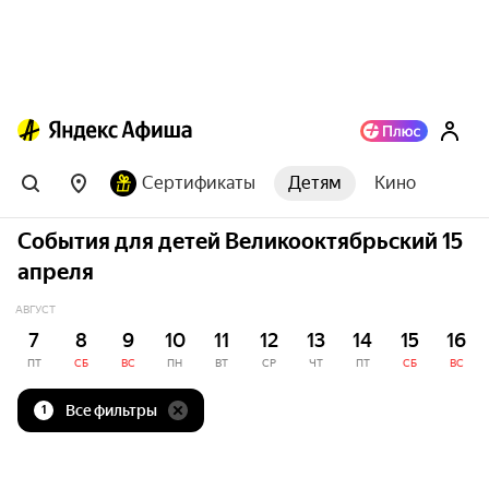
Сертификаты
Детям
Кино
События для детей Великооктябрьский 15
апреля
АВГУСТ
7
8
9
10
11
12
13
14
15
16
ПТ
СБ
ВС
ПН
ВТ
СР
ЧТ
ПТ
СБ
ВС
Все фильтры
1