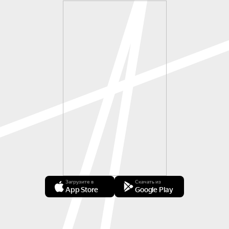
Загрузите в
Скачать из
App Store
Google Play