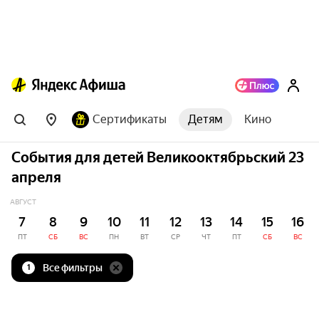
Сертификаты
Детям
Кино
События для детей Великооктябрьский 23
апреля
АВГУСТ
7
8
9
10
11
12
13
14
15
16
ПТ
СБ
ВС
ПН
ВТ
СР
ЧТ
ПТ
СБ
ВС
Все фильтры
1