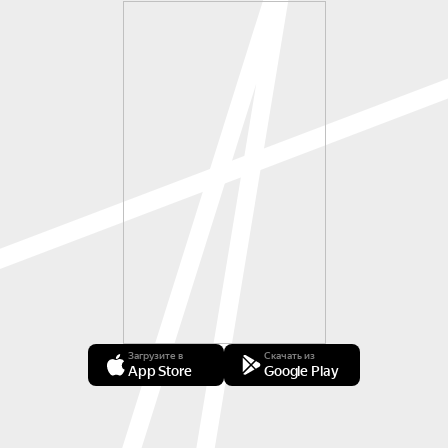
Загрузите в
Скачать из
App Store
Google Play