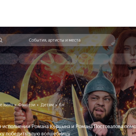
События, артисты и места
е кино
Фэнтези
Детям
6+
в исполнении Романа Курцына и Романа Постовалова пом
ку победить злую волшебницу