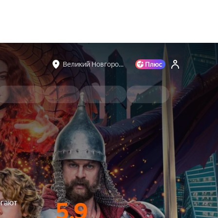
Великий Новгоро…
огают
5.9