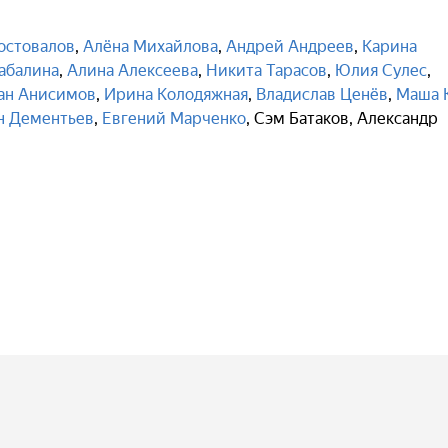
остовалов
,
Алёна Михайлова
,
Андрей Андреев
,
Карина
абалина
,
Алина Алексеева
,
Никита Тарасов
,
Юлия Сулес
,
ан Анисимов
,
Ирина Колодяжная
,
Владислав Ценёв
,
Маша 
н Дементьев
,
Евгений Марченко
,
Сэм Батаков
,
Александр