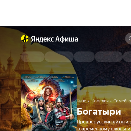
Кино
Комедия
Семейно
Богатыри
Древнерусские витязи 
современному школьни