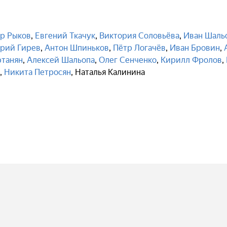
р Рыков
,
Евгений Ткачук
,
Виктория Соловьёва
,
Иван Шаль
рий Гирев
,
Антон Шпиньков
,
Пётр Логачёв
,
Иван Бровин
,
ртанян
,
Алексей Шальопа
,
Олег Сенченко
,
Кирилл Фролов
,
,
Никита Петросян
,
Наталья Калинина