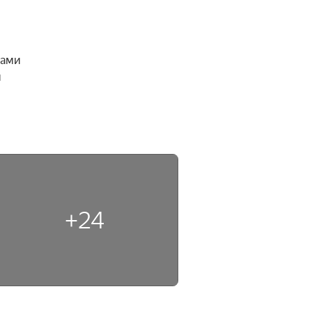
ами 
 
+24