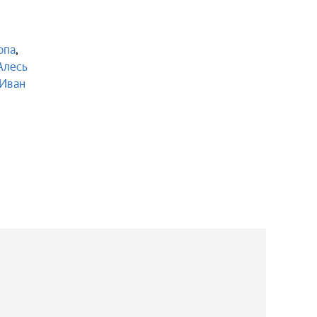
опа
,
Алесь
Иван