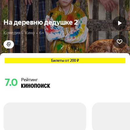
На деревню дедушке 2
Комедия  •  Кино  •  6+
Билеты от 200 ₽
7.0
Рейтинг