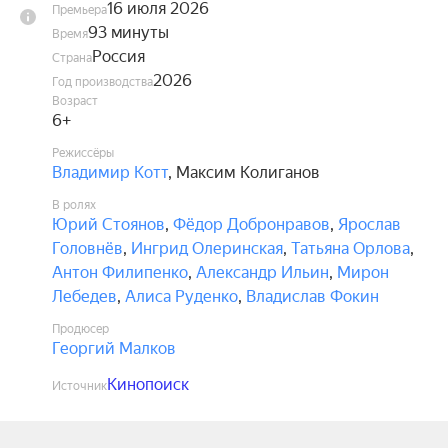
16 июля 2026
Премьера
93 минуты
Время
Россия
Страна
2026
Год производства
Возраст
6+
Режиссёры
Владимир Котт
,
Максим Колиганов
В ролях
Юрий Стоянов
,
Фёдор Добронравов
,
Ярослав
Головнёв
,
Ингрид Олеринская
,
Татьяна Орлова
,
Антон Филипенко
,
Александр Ильин
,
Мирон
Лебедев
,
Алиса Руденко
,
Владислав Фокин
Продюсер
Георгий Малков
Кинопоиск
Источник