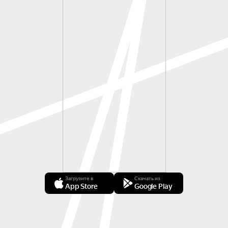
Загрузите в
Скачать из
App Store
Google Play