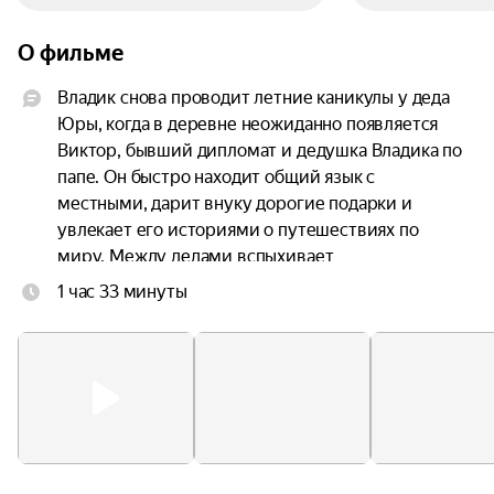
О фильме
Владик снова проводит летние каникулы у деда 
Юры, когда в деревне неожиданно появляется 
Виктор, бывший дипломат и дедушка Владика по 
папе. Он быстро находит общий язык с 
местными, дарит внуку дорогие подарки и 
увлекает его историями о путешествиях по 
миру. Между дедами вспыхивает 
соперничество за внимание внука — от едких 
1 час 33 минуты
подколов до открытого противостояния. Дед 
Юра всё больше чувствует, что проигрывает, но, 
когда всплывает опасная тайна из прошлого 
Виктора, у него появляется возможность 
избавиться от конкурента.