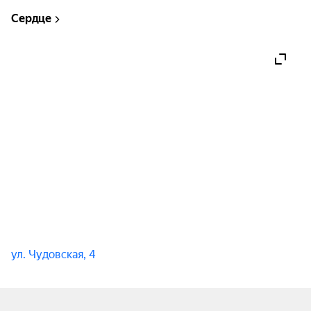
Сердце
NLO. Следуют трендам и их же создают.
ул. Чудовская, 4