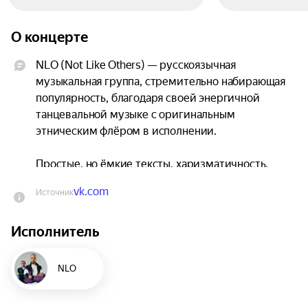
О концерте
NLO (Not Like Others) — русскоязычная 
музыкальная группа, стремительно набирающая 
популярность, благодаря своей энергичной 
танцевальной музыке с оригинальным 
этническим флёром в исполнении.

Простые, но ёмкие тексты, харизматичность, 
яркие голоса, топ-чарты, модные челленджи в 
vk.com
Источник
Тик-Токе, хиты с T-Killah, Григорием Лепсом, 
Анет Сай, Катей Лель, Кравцем, RASA, Леонидом 
Исполнитель
Руденко и другими — всё это группа NLO.

Вы узнаете их по песням «Танцы», «Не грусти», 
NLO
«Холодно», «Влюбляешься зря», «По барам», 
«Напиваюсь» и другим.
