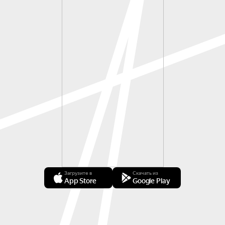
Загрузите в
Скачать из
App Store
Google Play