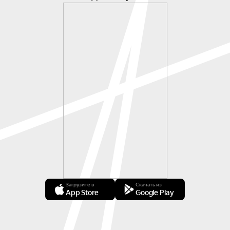
Загрузите в
Скачать из
App Store
Google Play