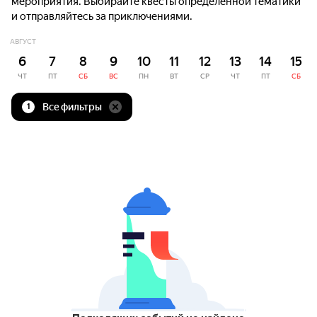
мероприятия. Выбирайте квесты определённой тематики
и отправляйтесь за приключениями.
АВГУСТ
6
7
8
9
10
11
12
13
14
15
ЧТ
ПТ
СБ
ВС
ПН
ВТ
СР
ЧТ
ПТ
СБ
Все фильтры
1