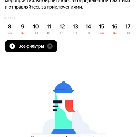
мероприятия. Выбирайте квесты определённой тематики
и отправляйтесь за приключениями.
АВГУСТ
8
9
10
11
12
13
14
15
16
17
СБ
ВС
ПН
ВТ
СР
ЧТ
ПТ
СБ
ВС
ПН
Все фильтры
1