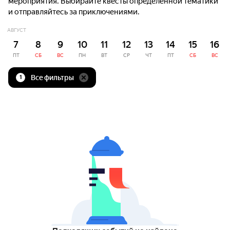
мероприятия. Выбирайте квесты определённой тематики
и отправляйтесь за приключениями.
АВГУСТ
7
8
9
10
11
12
13
14
15
16
ПТ
СБ
ВС
ПН
ВТ
СР
ЧТ
ПТ
СБ
ВС
Все фильтры
1