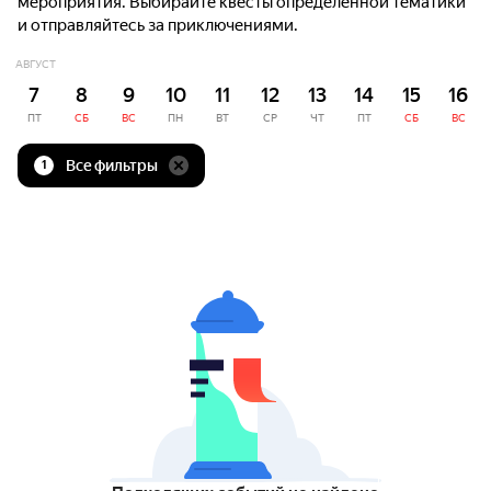
мероприятия. Выбирайте квесты определённой тематики
и отправляйтесь за приключениями.
АВГУСТ
7
8
9
10
11
12
13
14
15
16
ПТ
СБ
ВС
ПН
ВТ
СР
ЧТ
ПТ
СБ
ВС
Все фильтры
1