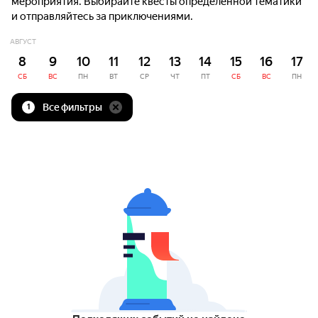
мероприятия. Выбирайте квесты определённой тематики
и отправляйтесь за приключениями.
АВГУСТ
8
9
10
11
12
13
14
15
16
17
СБ
ВС
ПН
ВТ
СР
ЧТ
ПТ
СБ
ВС
ПН
Все фильтры
1