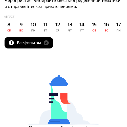
мероприятия. Выбирайте квесты определённой тематики
и отправляйтесь за приключениями.
АВГУСТ
8
9
10
11
12
13
14
15
16
17
СБ
ВС
ПН
ВТ
СР
ЧТ
ПТ
СБ
ВС
ПН
Все фильтры
1